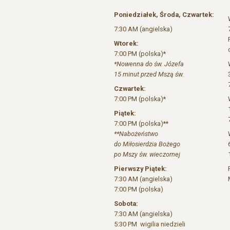
Poniedziałek, Środa, Czwartek:
7:30 AM (angielska)
Wtorek:
7:00 PM (polska)*
*Nowenna do św. Józefa
15 minut przed Mszą św.
Czwartek:
7:00 PM (polska)*
Piątek:
7:00 PM (polska)**
**Nabożeństwo
do Miłosierdzia Bożego
po Mszy św. wieczornej
Pierwszy Piątek:
7:30 AM (angielska)
7:00 PM (polska)
Sobota:
7:30 AM (angielska)
5:30 PM wigilia niedzieli