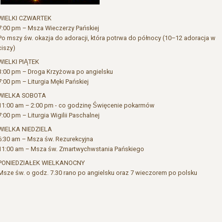
WIELKI CZWARTEK
7:00 pm – Msza Wieczerzy Pańskiej
Po mszy św. okazja do adoracji, która potrwa do północy (10–12 adoracja w
ciszy)
WIELKI PIĄTEK
3:00 pm – Droga Krzyżowa po angielsku
7:00 pm – Liturgia Męki Pańskiej
WIELKA SOBOTA
11:00 am – 2:00 pm - co godzinę Święcenie pokarmów
7:00 pm – Liturgia Wigilii Paschalnej
WIELKA NIEDZIELA
6:30 am – Msza św. Rezurekcyjna
11:00 am – Msza św. Zmartwychwstania Pańskiego
PONIEDZIAŁEK WIELKANOCNY
Msze św. o godz. 7.30 rano po angielsku oraz 7 wieczorem po polsku