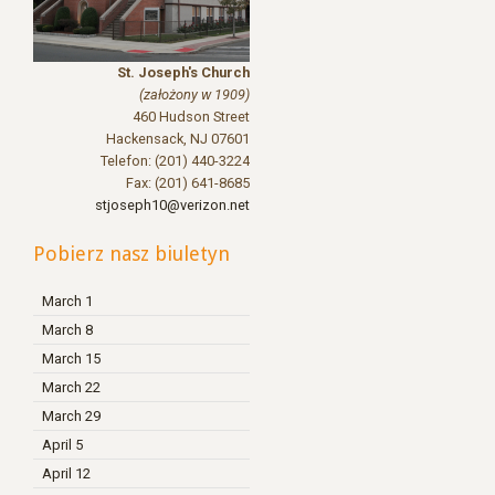
St. Joseph's Church
(założony w 1909)
460 Hudson Street
Hackensack
,
NJ 07601
Telefon: (201) 440-3224
Fax: (201) 641-8685
stjoseph10@verizon.net
Pobierz nasz biuletyn
March 1
March 8
March 15
March 22
March 29
April 5
April 12