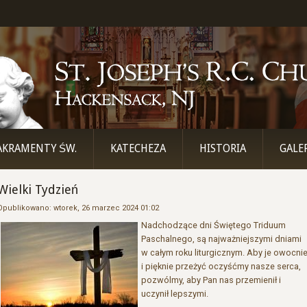
AKRAMENTY ŚW.
KATECHEZA
HISTORIA
GALE
Wielki Tydzień
Opublikowano: wtorek, 26 marzec 2024 01:02
Nadchodzące dni Świętego Triduum
Paschalnego, są najważniejszymi dniami
w całym roku liturgicznym. Aby je owocni
i pięknie przeżyć oczyśćmy nasze serca,
pozwólmy, aby Pan nas przemienił i
uczynił lepszymi.