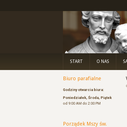
START
O NAS
S
Biuro parafialne
Godziny otwarcia biura:
Poniedziałek, Środa, Piątek
od 9:00 AM do 2:00 PM
Porządek Mszy św.